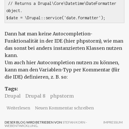
// Returns a Drupal\Core\Datetime\DateFormatter
object.
$date = \Drupal::service('date.formatter');
Dann hat man keine Autocompletion-
Funktionalität in der IDE (hier phpstorm), wie man
das sonst bei anders instanzierten Klassen nutzen
kann.
Um auch hier Autocompletion nutzen zu können,
kann man den Variablen-Typ per Kommentar (für
die IDE) definieren, z. B. so:
Tags:
Drupal
Drupal 8
phpstorm
über Drupal 8 Service und IDE Autocompletion
Weiterlesen
Neuen Kommentar schreiben
DIESER BLOG WIRD BETRIEBEN VON
STEFAN KORN -
IMPRESSUM
WEBENTWICKLUNG
.