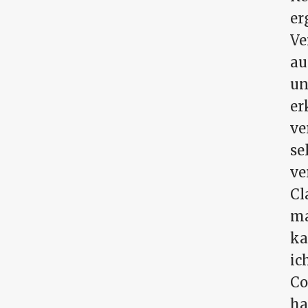
er
Ve
au
un
er
ve
se
ve
Cl
ma
ka
ic
Co
ha