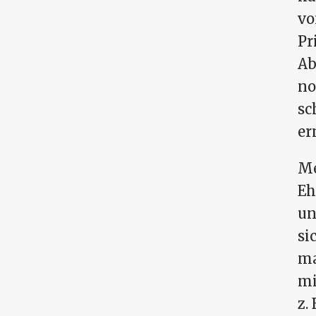
vo
Pr
Ab
no
sc
er
Me
Eh
un
si
ma
mi
z. 