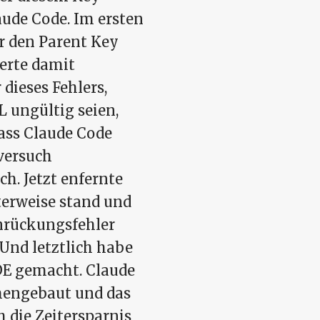
aude Code. Im ersten
er den Parent Key
erte damit
dieses Fehlers,
L ungültig seien,
dass Claude Code
rversuch
h. Jetzt enfernte
terweise stand und
nrückungsfehler
 Und letztlich habe
IDE gemacht. Claude
mengebaut und das
h die Zeitersparnis