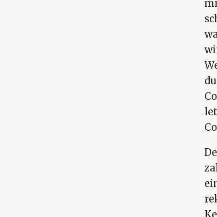
mi
sc
wa
wi
We
du
Co
le
Co
De
za
ei
re
Ke