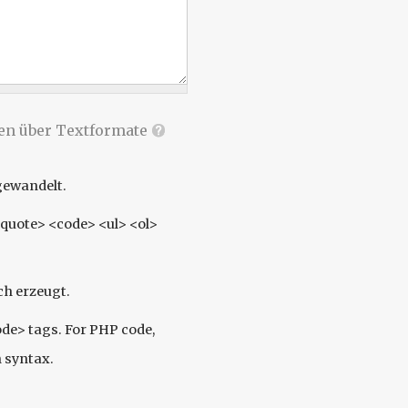
en über Textformate
gewandelt.
quote> <code> <ul> <ol>
h erzeugt.
ode> tags. For PHP code,
n syntax.