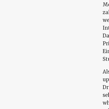
Me
za
we
In
Da
Pr
Ei
St
Al
up
Dr
se
wh