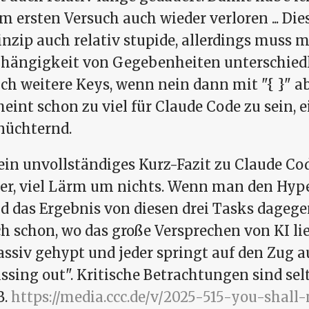
m ersten Versuch auch wieder verloren ... Di
inzip auch relativ stupide, allerdings muss 
hängigkeit von Gegebenheiten unterschiedli
ch weitere Keys, wenn nein dann mit "{ }" ab
heint schon zu viel für Claude Code zu sein, 
nüchternd.
in unvollständiges Kurz-Fazit zu Claude Cod
er, viel Lärm um nichts. Wenn man den Hyp
d das Ergebnis von diesen drei Tasks dagege
ch schon, wo das große Versprechen von KI lie
ssiv gehypt und jeder springt auf den Zug auf
ssing out". Kritische Betrachtungen sind selte
B.
https://media.ccc.de/v/2025-515-you-shall