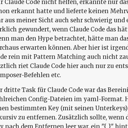
r Claude Code nicht helfen, erkannte nur das
hon erkannt hatte und lieferte keinen Mehr
r aus meiner Sicht auch sehr schwierig und 
rklich gewundert, wenn Claude Code das hät
nn man den Hype betrachtet, hätte man das
rchaus erwarten können. Aber hier ist irgend
de rein mit Pattern Matching auch nicht z
tztlich riet Claude Code hier auch nur zu en
mposer-Befehlen etc.
r dritte Task für Claude Code war das Berei
hlreichen Config-Dateien im yaml-Format. H
nen bestimmten Key (mit seinen Unterkeys) 
kursiv zu entfernen. Zusätzlich sollte, wenn
y nach dem Entfernen leer war, ein "{ }" hin