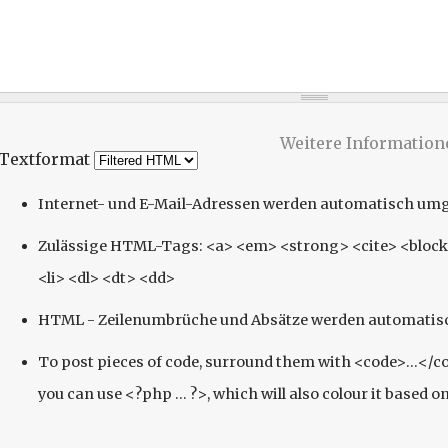
Weitere Information
Textformat
Internet- und E-Mail-Adressen werden automatisch um
Zulässige HTML-Tags: <a> <em> <strong> <cite> <block
<li> <dl> <dt> <dd>
HTML - Zeilenumbrüche und Absätze werden automatisc
To post pieces of code, surround them with <code>...</c
you can use <?php ... ?>, which will also colour it based o