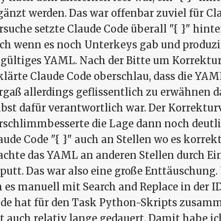
gänzt werden. Das war offenbar zuviel für Cl
rsuche setzte Claude Code überall "{ }" hint
ch wenn es noch Unterkeys gab und produzi
gültiges YAML. Nach der Bitte um Korrektur 
klärte Claude Code oberschlau, dass die YAM
rgaß allerdings geflissentlich zu erwähnen 
lbst dafür verantwortlich war. Der Korrektu
rschlimmbesserte die Lage dann noch deutlic
aude Code "{ }" auch an Stellen wo es korrek
chte das YAML an anderen Stellen durch Ei
putt. Das war also eine große Enttäuschung.
h es manuell mit Search and Replace in der 
de hat für den Task Python-Skripts zusam
t auch relativ lange gedauert. Damit habe ic