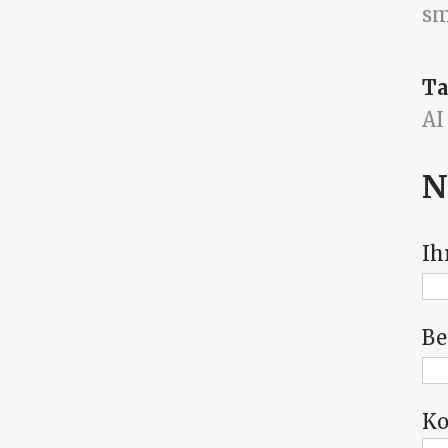
sm
Ta
AI
N
Ih
Be
K