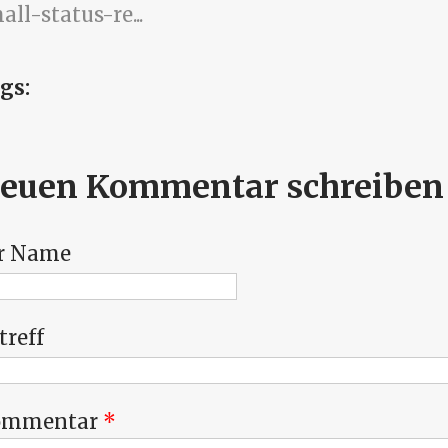
all-status-re...
gs:
euen Kommentar schreiben
r Name
treff
ommentar
*