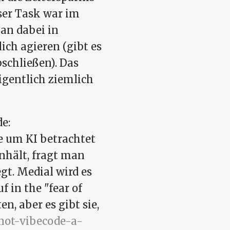
eser Task war im
man dabei in
ch agieren (gibt es
schließen). Das
eigentlich ziemlich
e:
e um KI betrachtet
nhält, fragt man
gt. Medial wird es
 in the "fear of
n, aber es gibt sie,
-not-vibecode-a-