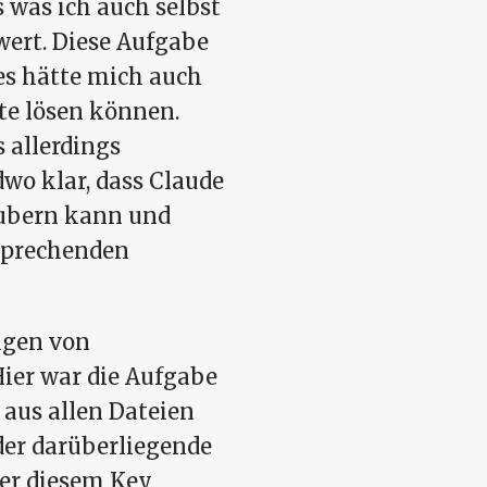
 was ich auch selbst
wert. Diese Aufgabe
es hätte mich auch
te lösen können.
 allerdings
wo klar, dass Claude
aubern kann und
tsprechenden
nigen von
ier war die Aufgabe
aus allen Dateien
 der darüberliegende
ter diesem Key