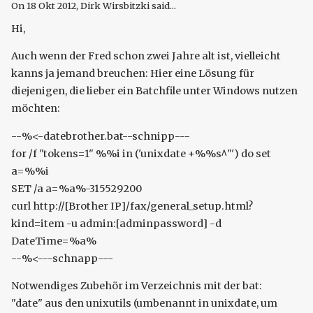
On
18 Okt 2012
, Dirk Wirsbitzki said...
Hi,
Auch wenn der Fred schon zwei Jahre alt ist, vielleicht
kanns ja jemand breuchen: Hier eine Lösung für
diejenigen, die lieber ein Batchfile unter Windows nutzen
möchten:
--%<-datebrother.bat--schnipp---
for /f "tokens=1" %%i in ('unixdate +%%s^"') do set
a=%%i
SET /a a=%a%-315529200
curl http://[Brother IP]/fax/general_setup.html?
kind=item -u admin:[adminpassword] -d
DateTime=%a%
--%<---schnapp---
Notwendiges Zubehör im Verzeichnis mit der bat:
"date" aus den unixutils (umbenannt in unixdate, um