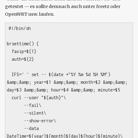
getestet -- es sollte demnach auch unter freetz oder
OpenWRT usw. laufen.
#!/bin/sh
brsettime() {
faxip=${1}
auth=${2}
IFS=' ' set -- $(date +"%Y %m %d %H %M")
&amp;&amp; year=$1 &amp;&amp; month=$2 &amp;&amp;
day=$3 &amp;&amp; hour=$4 &amp;&amp; minute=$5
curl --user "${auth}"\
--fail\
--silent\
--show-error\
--data
DateTime=${year}${month}${day}${hour}${minute}\