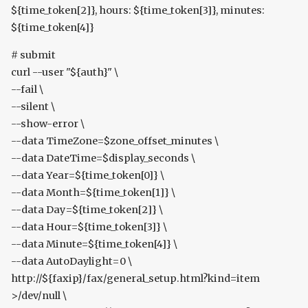
${time_token[2]}, hours: ${time_token[3]}, minutes:
${time_token[4]}
# submit
curl --user "${auth}" \
--fail \
--silent \
--show-error \
--data TimeZone=$zone_offset_minutes \
--data DateTime=$display_seconds \
--data Year=${time_token[0]} \
--data Month=${time_token[1]} \
--data Day=${time_token[2]} \
--data Hour=${time_token[3]} \
--data Minute=${time_token[4]} \
--data AutoDaylight=0 \
http://${faxip}/fax/general_setup.html?kind=item
>/dev/null \