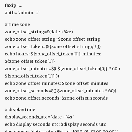
faxip=...
auth="admin:..."
# time zone
zone_offset_string=$(date +%:z)
echo zone_offset_string=$zone_offset_string
zone_offset_token=(${zone_offset_string//:/ })
echo hours: ${zone_offset_token[0]}, minutes:
${zone_offset_token[1]}
zone_offset_minutes=$(( ${zone_offset_token[0]} * 60 +
${zone_offset_token[1]} ))
echo zone_offset_minutes: $zone_offset_minutes
zone_offset_seconds=$(( $zone_offset_minutes * 60))
echo zone_offset_seconds: $zone_offset_seconds
# display time
display_seconds_utc=`date +%s`
echo display_seconds_utc: $display_seconds_utc
dos_epoch=`date --utc +%s -d "1980-01-01 00:00:00"`