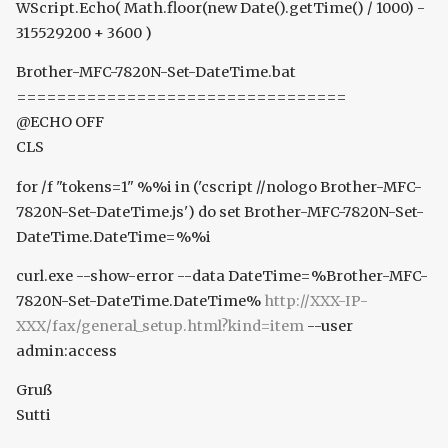
WScript.Echo( Math.floor(new Date().getTime() / 1000) -
315529200 + 3600 )
Brother-MFC-7820N-Set-DateTime.bat
=================================
@ECHO OFF
CLS
for /f "tokens=1" %%i in ('cscript //nologo Brother-MFC-
7820N-Set-DateTime.js') do set Brother-MFC-7820N-Set-
DateTime.DateTime=%%i
curl.exe --show-error --data DateTime=%Brother-MFC-
7820N-Set-DateTime.DateTime%
http://XXX-IP-
XXX/fax/general_setup.html?kind=item
--user
admin:access
Gruß
Sutti