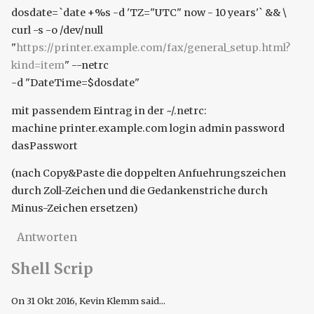
dosdate=`date +%s -d 'TZ="UTC" now - 10 years'` && \
curl -s -o /dev/null
"
https://printer.example.com/fax/general_setup.html?
kind=item
" --netrc
-d "DateTime=$dosdate"
mit passendem Eintrag in der ~/.netrc:
machine printer.example.com login admin password
dasPasswort
(nach Copy&Paste die doppelten Anfuehrungszeichen
durch Zoll-Zeichen und die Gedankenstriche durch
Minus-Zeichen ersetzen)
Antworten
Shell Scrip
On
31 Okt 2016
, Kevin Klemm said...