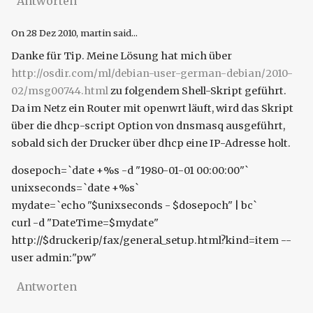
Antworten
On
28 Dez 2010
, martin said...
Danke für Tip. Meine Lösung hat mich über
http://osdir.com/ml/debian-user-german-debian/2010-
02/msg00744.html
zu folgendem Shell-Skript geführt.
Da im Netz ein Router mit openwrt läuft, wird das Skript
über die dhcp-script Option von dnsmasq ausgeführt,
sobald sich der Drucker über dhcp eine IP-Adresse holt.
dosepoch=`date +%s -d "1980-01-01 00:00:00"`
unixseconds=`date +%s`
mydate=`echo "$unixseconds - $dosepoch" | bc`
curl -d "DateTime=$mydate"
http://$druckerip/fax/general_setup.html?kind=item --
user admin:"pw"
Antworten