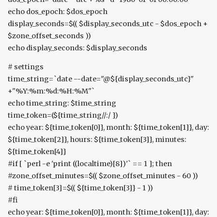
echo dos_epoch: $dos_epoch
display_seconds=$(( $display_seconds_utc - $dos_epoch +
$zone_offset_seconds ))
echo display_seconds: $display_seconds
# settings
time_string=`date --date="@${display_seconds_utc}"
+"%Y:%m:%d:%H:%M"`
echo time_string: $time_string
time_token=(${time_string//:/ })
echo year: ${time_token[0]}, month: ${time_token[1]}, day:
${time_token[2]}, hours: ${time_token[3]}, minutes:
${time_token[4]}
#if [ `perl -e 'print ((localtime)[8])'` == 1 ]; then
#zone_offset_minutes=$(( $zone_offset_minutes - 60 ))
# time_token[3]=$(( ${time_token[3]} - 1 ))
#fi
echo year: ${time_token[0]}, month: ${time_token[1]}, day: