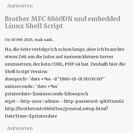
Antworten
Brother MFC 8860DN und embedded
Linux Shell Script
On
18 Feb 2026
, mak said...
Ha, die Seite verfolge ich schon lange, aber ich brauchte
etwas Zeit um die Infos auf meinem kleinen Server
umzusetzen, der kein CURL, PHP oä hat. Deshalb hier die
Shell Script Version:
dosepoch=`date +%s -d "1980-01-01 00:00:00"`
unixseconds=`date +%s`
printerdate=$unixseconds-$dosepoch
wget --http-user=admin --http-password=qiK#txm62
http://brothermfc8860/fax/general_setup.html?
DateTime=$printerdate
Antworten