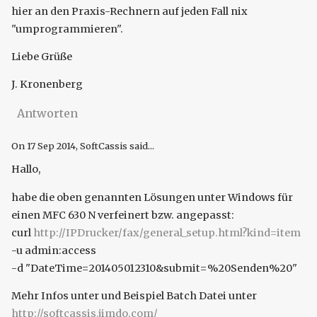
hier an den Praxis-Rechnern auf jeden Fall nix
"umprogrammieren".
Liebe Grüße
J. Kronenberg
Antworten
On
17 Sep 2014
, SoftCassis said...
Hallo,
habe die oben genannten Lösungen unter Windows für
einen MFC 630 N verfeinert bzw. angepasst:
curl
http://IPDrucker/fax/general_setup.html?kind=item
-u admin:access
-d "DateTime=201405012310&submit=%20Senden%20"
Mehr Infos unter und Beispiel Batch Datei unter
http://softcassis.jimdo.com/