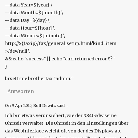
--data Year=${year} \
--data Month=${month} \
--data Day=${day} \
--data Hour=${hour} \
--data Minute=${minute} \
http://${faxip}/fax/general_setup.html?kind=item
>/dev/null \
&& echo "success" || echo "curl returned error $?"
}
brsettime brotherfax "admin:"
Antworten
On
9 Apr 2015
, Rolf Dewitz said...
Ich bin etwas verunsichert, wie der 9840cdw seine
Uhrzeit verwaltet. Die Uhrzeit in den Einstellungen über
das Webinterface weicht oft von der des Displays ab.