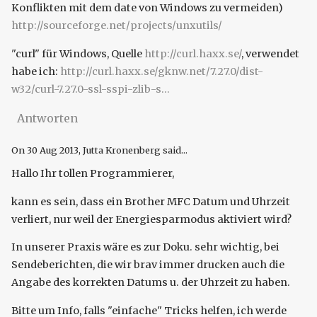
Konflikten mit dem date von Windows zu vermeiden)
http://sourceforge.net/projects/unxutils/
"curl" für Windows, Quelle
http://curl.haxx.se/
, verwendet
habe ich:
http://curl.haxx.se/gknw.net/7.27.0/dist-
w32/curl-7.27.0-ssl-sspi-zlib-s...
Antworten
On
30 Aug 2013
, Jutta Kronenberg said...
Hallo Ihr tollen Programmierer,
kann es sein, dass ein Brother MFC Datum und Uhrzeit
verliert, nur weil der Energiesparmodus aktiviert wird?
In unserer Praxis wäre es zur Doku. sehr wichtig, bei
Sendeberichten, die wir brav immer drucken auch die
Angabe des korrekten Datums u. der Uhrzeit zu haben.
Bitte um Info, falls "einfache" Tricks helfen, ich werde