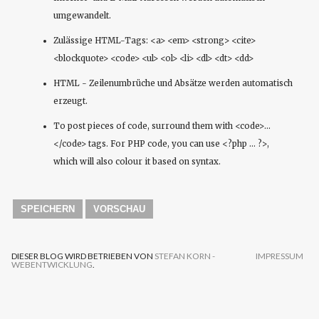
umgewandelt.
Zulässige HTML-Tags: <a> <em> <strong> <cite>
<blockquote> <code> <ul> <ol> <li> <dl> <dt> <dd>
HTML - Zeilenumbrüche und Absätze werden automatisch
erzeugt.
To post pieces of code, surround them with <code>...
</code> tags. For PHP code, you can use <?php ... ?>,
which will also colour it based on syntax.
DIESER BLOG WIRD BETRIEBEN VON
STEFAN KORN -
IMPRESSUM
WEBENTWICKLUNG
.