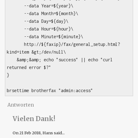
--data Year=${year}\
--data Month=${month}\
--data Day=${day}\
--data Hour=${hour}\
--data Minute=${minute}\
http://${faxip}/fax/general_setup.html?
kind=item &gt;/dev/null\
&amp;&amp; echo "success" || echo "curl
returned error $?"
}
brsettime brotherfax "admin:access"
Antworten
Vielen Dank!
On
21 Feb 2018
, Hans said...