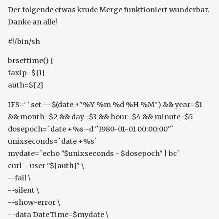
Der folgende etwas krude Merge funktioniert wunderbar.
Danke an alle!
#!/bin/sh
brsettime() {
faxip=${1}
auth=${2}
IFS=' ' set -- $(date +"%Y %m %d %H %M") && year=$1
&& month=$2 && day=$3 && hour=$4 && minute=$5
dosepoch=`date +%s -d "1980-01-01 00:00:00"`
unixseconds=`date +%s`
mydate=`echo "$unixseconds - $dosepoch" | bc`
curl --user "${auth}" \
--fail \
--silent \
--show-error \
--data DateTime=$mydate \