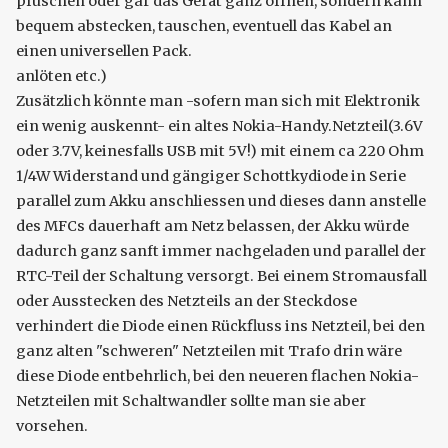
pfuschen oder gar das Gerät ganz öffnen, sondern kann
bequem abstecken, tauschen, eventuell das Kabel an
einen universellen Pack.
anlöten etc.)
Zusätzlich könnte man -sofern man sich mit Elektronik
ein wenig auskennt- ein altes Nokia-Handy.Netzteil(3.6V
oder 3.7V, keinesfalls USB mit 5V!) mit einem ca 220 Ohm
1/4W Widerstand und gängiger Schottkydiode in Serie
parallel zum Akku anschliessen und dieses dann anstelle
des MFCs dauerhaft am Netz belassen, der Akku würde
dadurch ganz sanft immer nachgeladen und parallel der
RTC-Teil der Schaltung versorgt. Bei einem Stromausfall
oder Ausstecken des Netzteils an der Steckdose
verhindert die Diode einen Rückfluss ins Netzteil, bei den
ganz alten "schweren" Netzteilen mit Trafo drin wäre
diese Diode entbehrlich, bei den neueren flachen Nokia-
Netzteilen mit Schaltwandler sollte man sie aber
vorsehen.