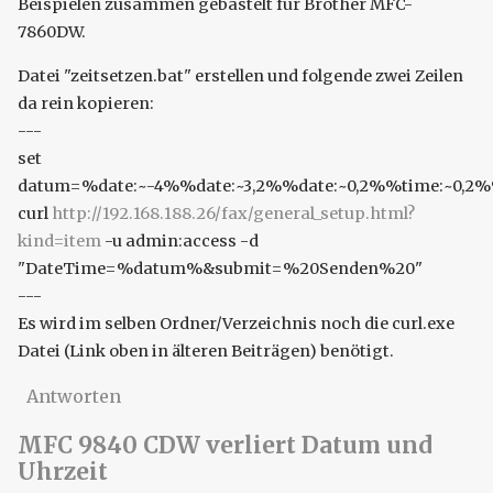
Beispielen zusammen gebastelt für Brother MFC-
7860DW.
Datei "zeitsetzen.bat" erstellen und folgende zwei Zeilen
da rein kopieren:
---
set
datum=%date:~-4%%date:~3,2%%date:~0,2%%time:~0,2%
curl
http://192.168.188.26/fax/general_setup.html?
kind=item
-u admin:access -d
"DateTime=%datum%&submit=%20Senden%20"
---
Es wird im selben Ordner/Verzeichnis noch die curl.exe
Datei (Link oben in älteren Beiträgen) benötigt.
Antworten
MFC 9840 CDW verliert Datum und
Uhrzeit