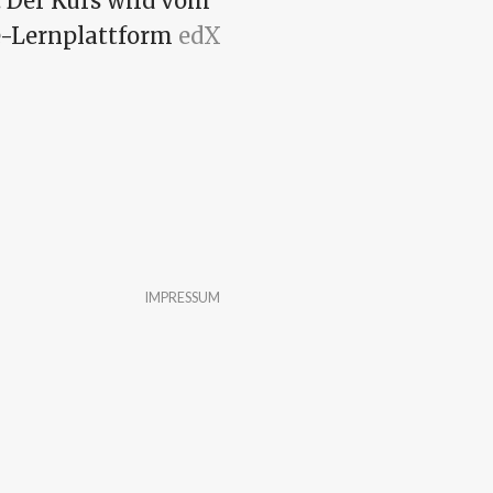
. Der Kurs wird vom
ne-Lernplattform
edX
 edX
IMPRESSUM