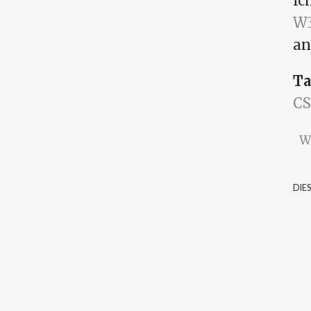
Ic
W
an
Ta
CS
W
DIE