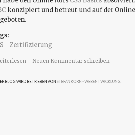
h habe den Online Kurs
CSS Basics
absolviert
3C
konzipiert und betreut und auf der Onli
geboten.
gs:
S
Zertifizierung
über Online-Kurs CSS Basics von W3C auf
eiterlesen
Neuen Kommentar schreiben
SER BLOG WIRD BETRIEBEN VON
STEFAN KORN - WEBENTWICKLUNG
.