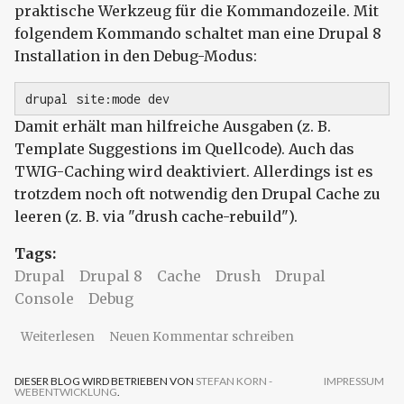
praktische Werkzeug für die Kommandozeile. Mit
folgendem Kommando schaltet man eine Drupal 8
Installation in den Debug-Modus:
drupal site:mode dev
Damit erhält man hilfreiche Ausgaben (z. B.
Template Suggestions im Quellcode). Auch das
TWIG-Caching wird deaktiviert. Allerdings ist es
trotzdem noch oft notwendig den Drupal Cache zu
leeren (z. B. via "drush cache-rebuild").
Tags:
Drupal
Drupal 8
Cache
Drush
Drupal
Console
Debug
über Drupal 8 - Cache deaktivieren für
Weiterlesen
Neuen Kommentar schreiben
Entwicklungsumgebung
DIESER BLOG WIRD BETRIEBEN VON
STEFAN KORN -
IMPRESSUM
WEBENTWICKLUNG
.