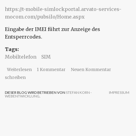
https://t-mobile-simlockportal.arvato-services-
mocom.com/pubsilo/Home.aspx
Eingabe der IMEI führt zur Anzeige des
Entsperrcodes.
Tags:
Mobiltelefon
SIM
über SIM-Lock entfernen (T-Mobile)
Weiterlesen
1 Kommentar
Neuen Kommentar
schreiben
DIESER BLOG WIRD BETRIEBEN VON
STEFAN KORN -
IMPRESSUM
WEBENTWICKLUNG
.