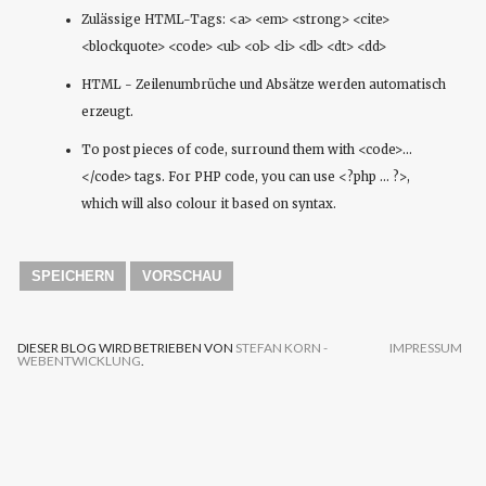
Zulässige HTML-Tags: <a> <em> <strong> <cite>
<blockquote> <code> <ul> <ol> <li> <dl> <dt> <dd>
HTML - Zeilenumbrüche und Absätze werden automatisch
erzeugt.
To post pieces of code, surround them with <code>...
</code> tags. For PHP code, you can use <?php ... ?>,
which will also colour it based on syntax.
DIESER BLOG WIRD BETRIEBEN VON
STEFAN KORN -
IMPRESSUM
WEBENTWICKLUNG
.