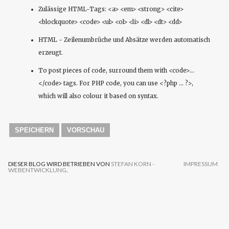
Zulässige HTML-Tags: <a> <em> <strong> <cite>
<blockquote> <code> <ul> <ol> <li> <dl> <dt> <dd>
HTML - Zeilenumbrüche und Absätze werden automatisch
erzeugt.
To post pieces of code, surround them with <code>...
</code> tags. For PHP code, you can use <?php ... ?>,
which will also colour it based on syntax.
DIESER BLOG WIRD BETRIEBEN VON
STEFAN KORN -
IMPRESSUM
WEBENTWICKLUNG
.