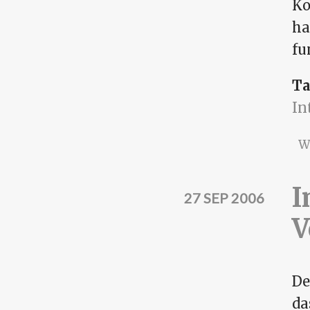
Ko
ha
fu
Ta
In
W
I
27 SEP 2006
V
De
da