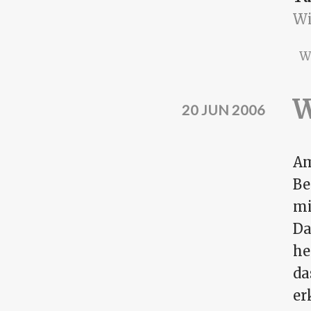
Wi
W
W
20 JUN 2006
Am
Be
mi
Da
he
da
er