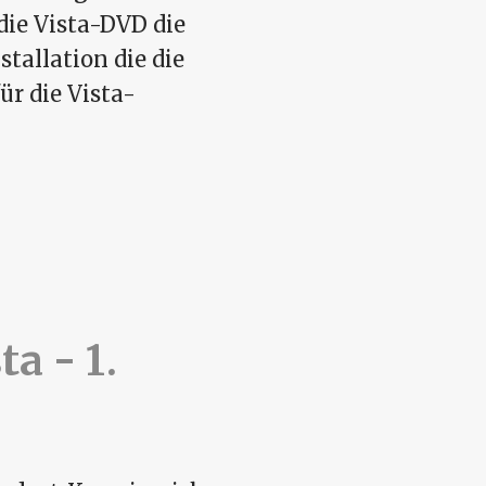
die Vista-DVD die
tallation die die
ür die Vista-
uch
a - 1.