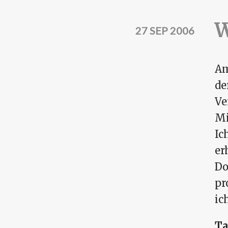
W
27 SEP 2006
Am
de
Ve
Mi
Ic
er
Do
pr
ic
Ta