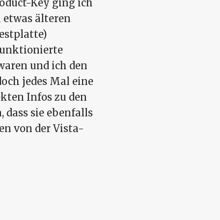
oduct-Key ging ich
m etwas älteren
estplatte)
funktionierte
waren und ich den
doch jedes Mal eine
ekten Infos zu den
 dass sie ebenfalls
en von der Vista-
uch