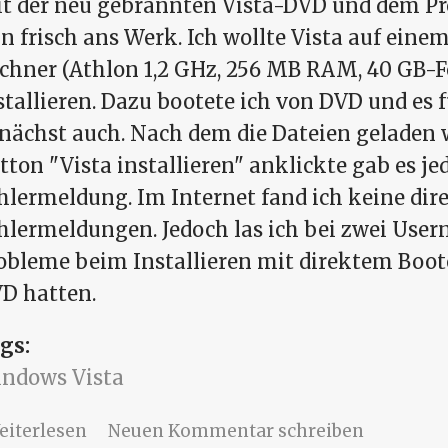
t der neu gebrannten Vista-DVD und dem Pr
n frisch ans Werk. Ich wollte Vista auf eine
chner (Athlon 1,2 GHz, 256 MB RAM, 40 GB-F
stallieren. Dazu bootete ich von DVD und es 
nächst auch. Nach dem die Dateien geladen 
tton "Vista installieren" anklickte gab es je
hlermeldung. Im Internet fand ich keine dir
hlermeldungen. Jedoch las ich bei zwei Usern,
obleme beim Installieren mit direktem Boot
D hatten.
gs:
ndows Vista
über Installation Windows Vista - 1. Vers
eiterlesen
Neuen Kommentar schreiben