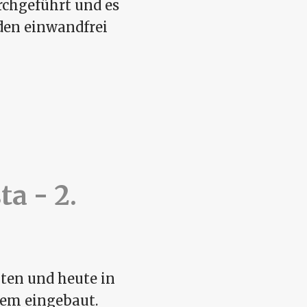
urchgeführt und es
den einwandfrei
a - 2.
ten und heute in
tem eingebaut.