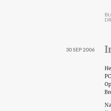
Direkt zum Inhalt
BL
DR
I
30 SEP 2006
He
PC
Op
Br
Na