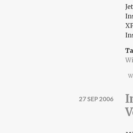
Je
In
XP
In
Ta
Wi
W
I
27 SEP 2006
V