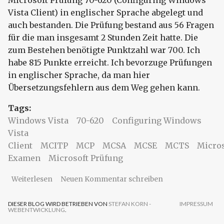
Vista Client) in englischer Sprache abgelegt und
auch bestanden. Die Prüfung bestand aus 56 Fragen
für die man insgesamt 2 Stunden Zeit hatte. Die
zum Bestehen benötigte Punktzahl war 700. Ich
habe 815 Punkte erreicht. Ich bevorzuge Prüfungen
in englischer Sprache, da man hier
Übersetzungsfehlern aus dem Weg gehen kann.
Tags:
Windows Vista
70-620
Configuring Windows
Vista
Client
MCITP
MCP
MCSA
MCSE
MCTS
Micros
Examen
Microsoft Prüfung
über Microsoft Prüfung 70-620 (Configuring
Weiterlesen
Neuen Kommentar schreiben
Windows Vista Client)
DIESER BLOG WIRD BETRIEBEN VON
STEFAN KORN -
IMPRESSUM
WEBENTWICKLUNG
.