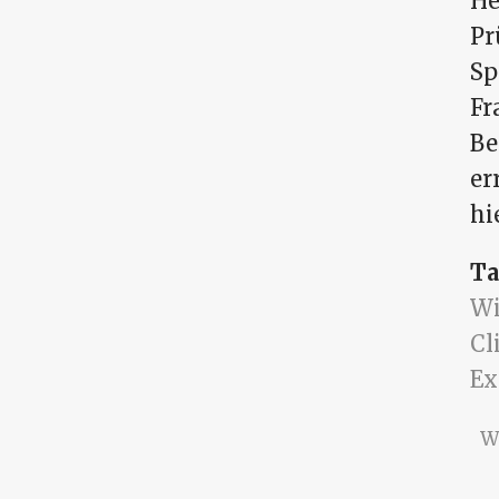
He
Pr
Sp
Fr
Be
er
hi
Ta
Wi
Cl
E
W