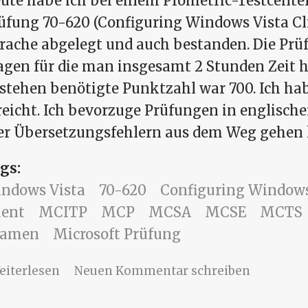
ute habe ich bei einem Prometric-Testcenter
üfung 70-620 (Configuring Windows Vista Cli
rache abgelegt und auch bestanden. Die Prü
agen für die man insgesamt 2 Stunden Zeit h
stehen benötigte Punktzahl war 700. Ich ha
reicht. Ich bevorzuge Prüfungen in englisch
er Übersetzungsfehlern aus dem Weg gehen
gs:
ndows Vista
70-620
Configuring Windows
ient
MCITP
MCP
MCSA
MCSE
MCTS
xamen
Microsoft Prüfung
über Microsoft Prüfung 70-620 (Configur
eiterlesen
Neuen Kommentar schreiben
Client)