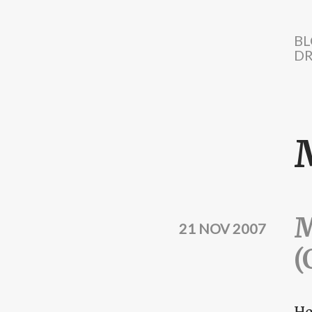
Direkt zum Inhalt
BL
DR
M
21 NOV 2007
(