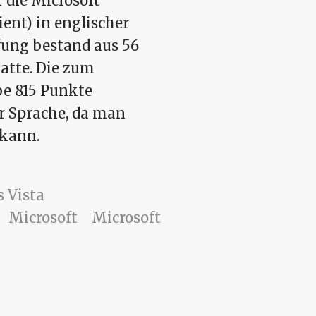
 die Microsoft
ent) in englischer
fung bestand aus 56
atte. Die zum
be 815 Punkte
er Sprache, da man
 kann.
 Vista
Microsoft
Microsoft
ing Windows Vista