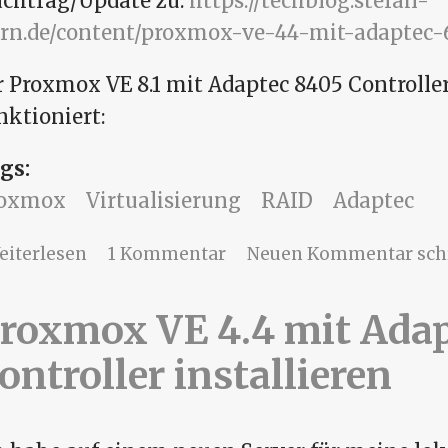
chtrag/Update zu:
https://techblog.stefan-
rn.de/content/proxmox-ve-44-mit-adaptec-64
r Proxmox VE 8.1 mit Adaptec 8405 Controller
nktioniert:
gs:
roxmox
Virtualisierung
RAID
Adaptec
über Proxmox VE 8.1 mit Adaptec 8405 Co
eiterlesen
1 Kommentar
Neuen Kommentar sch
roxmox VE 4.4 mit Adap
ontroller installieren