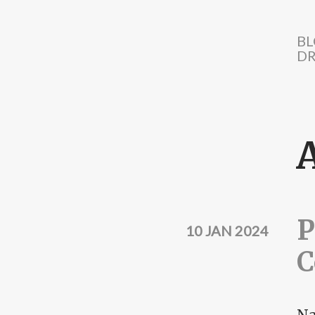
Direkt zum Inhalt
BL
DR
P
10 JAN 2024
C