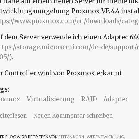
h habe auf einem neuen Server für meine lok
twicklungsumgebung Proxmox VE 4.4 install
tps://www.proxmox.com/en/downloads/categ
f dem Server verwende ich einen Adaptec 64
ttps://storage.microsemi.com/de-de/support/r
05/
).
r Controller wird von Proxmox erkannt.
gs:
roxmox
Virtualisierung
RAID
Adaptec
über Proxmox VE 4.4 mit Adaptec 6405 Con
eiterlesen
Neuen Kommentar schreiben
SER BLOG WIRD BETRIEBEN VON
STEFAN KORN - WEBENTWICKLUNG
.