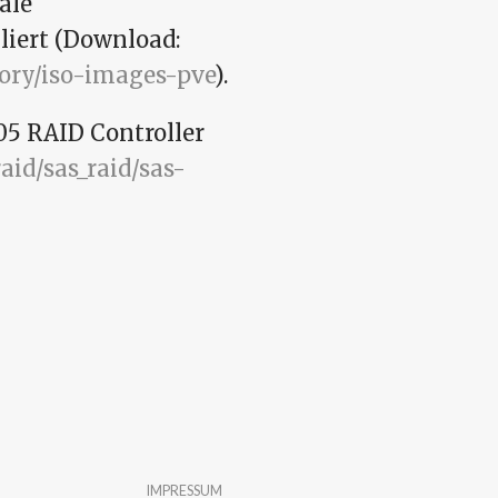
ale
iert (Download:
ory/iso-images-pve
).
05 RAID Controller
aid/sas_raid/sas-
troller installieren
IMPRESSUM