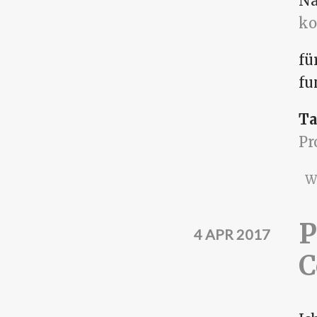
Na
ko
fü
fu
Ta
P
W
P
4 APR 2017
C