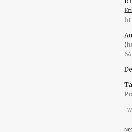
Ic
En
ht
Au
(
h
64
De
Ta
P
W
DIE