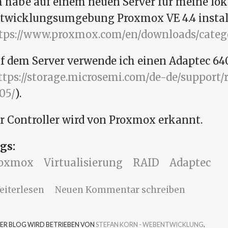
h habe auf einem neuen Server für meine lok
twicklungsumgebung Proxmox VE 4.4 install
tps://www.proxmox.com/en/downloads/categ
f dem Server verwende ich einen Adaptec 64
ttps://storage.microsemi.com/de-de/support/r
05/
).
r Controller wird von Proxmox erkannt.
gs:
roxmox
Virtualisierung
RAID
Adaptec
über Proxmox VE 4.4 mit Adaptec 6405 Con
eiterlesen
Neuen Kommentar schreiben
SER BLOG WIRD BETRIEBEN VON
STEFAN KORN - WEBENTWICKLUNG
.