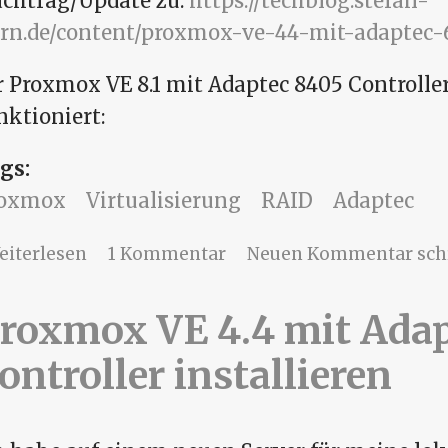
chtrag/Update zu:
https://techblog.stefan-
rn.de/content/proxmox-ve-44-mit-adaptec-64
r Proxmox VE 8.1 mit Adaptec 8405 Controller
nktioniert:
gs:
roxmox
Virtualisierung
RAID
Adaptec
über Proxmox VE 8.1 mit Adaptec 8405 Co
eiterlesen
1 Kommentar
Neuen Kommentar sch
roxmox VE 4.4 mit Adap
ontroller installieren