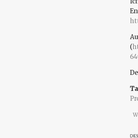
Ic
En
ht
Au
(
h
64
De
Ta
P
W
DIE