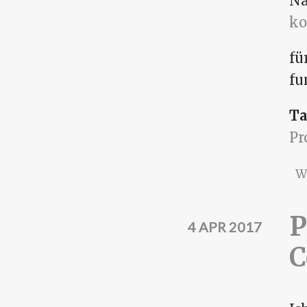
Na
ko
fü
fu
Ta
P
W
P
4 APR 2017
C