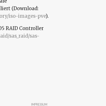
ale
iert (Download:
ory/iso-images-pve
).
05 RAID Controller
aid/sas_raid/sas-
troller installieren
IMPRESSUM