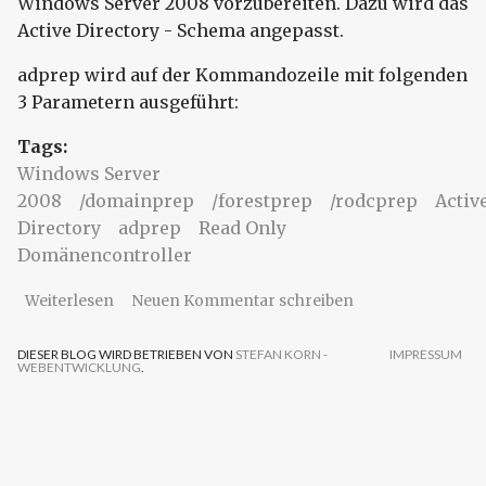
Windows Server 2008 vorzubereiten. Dazu wird das
Active Directory - Schema angepasst.
adprep wird auf der Kommandozeile mit folgenden
3 Parametern ausgeführt:
Tags:
Windows Server
2008
/domainprep
/forestprep
/rodcprep
Activ
Directory
adprep
Read Only
Domänencontroller
über Das Kommando adprep
Weiterlesen
Neuen Kommentar schreiben
DIESER BLOG WIRD BETRIEBEN VON
STEFAN KORN -
IMPRESSUM
WEBENTWICKLUNG
.