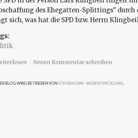
e SPD in der Person Lars Klingbeil tingelt mi
bschaffung des Ehegatten-Splittings" durch
agt sich, was hat die SPD bzw. Herrn Klingbeil 
gs:
litik
über SPD-Idee: Ehegattensplitting abscha
eiterlesen
Neuen Kommentar schreiben
SER BLOG WIRD BETRIEBEN VON
STEFAN KORN - WEBENTWICKLUNG
.