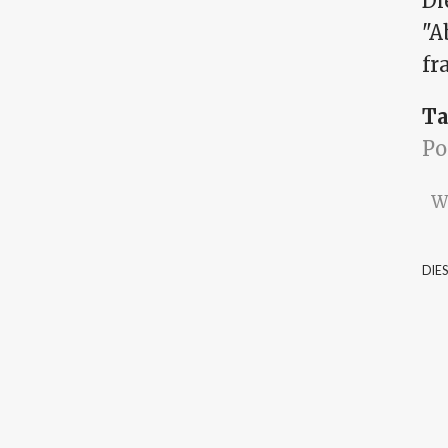
Di
"A
fr
Ta
Po
W
DIE