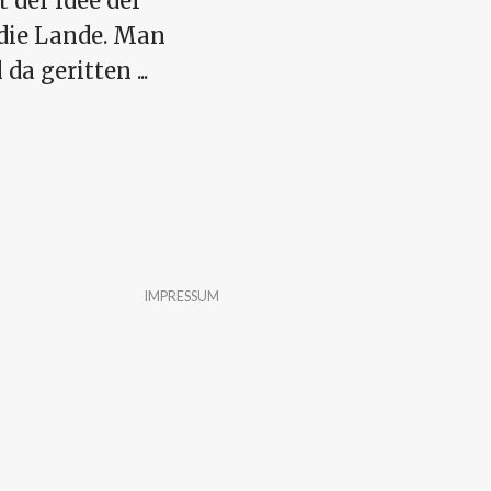
t der Idee der
 die Lande. Man
da geritten ...
ffen
IMPRESSUM