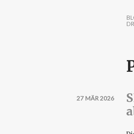
Direkt zum Inhalt
BL
DR
P
S
27 MÄR 2026
a