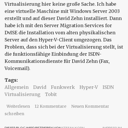
Virtualisierung hier keine große Sache. Ich habe
eine virtuelle Maschine mit Windows Server 2003
erstellt und auf dieser David Zehn installiert. Dann
habe ich mit den Server Migration Services for
DvISE die Installation vom alten physikalischen
Server auf den Hyper-V-Client umgezogen. Das
Problem, dass sich bei der Virtualisierung stellt, ist
die funktionsfähige Einbindung der ISDN-
Kommunikationsdienste für David Zehn (Fax,
Voicemail).
Tags:
Allgemein
David
Funkwerk
Hyper-V
ISDN
Virtualisierung
Tobit
über Tobit David Zehn Virtualisierung
Weiterlesen
12 Kommentare
Neuen Kommentar
schreiben
DIESER BLOG WIRD BETRIEBEN VON
STEFAN KORN -
IMPRESSUM