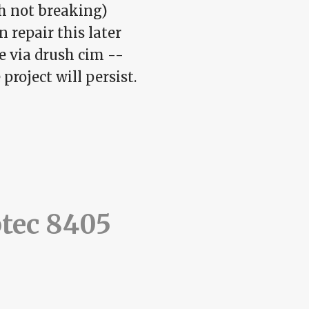
gh not breaking)
n repair this later
e via drush cim --
 project will persist.
-composer-scaffold
tec 8405