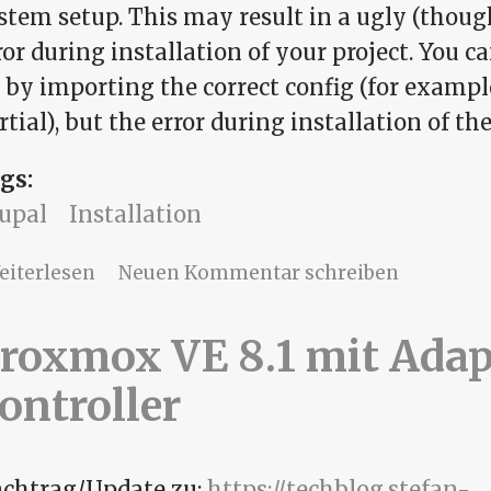
stem setup. This may result in a ugly (thou
ror during installation of your project. You ca
 by importing the correct config (for exampl
rtial), but the error during installation of the
gs:
upal
Installation
über Fix module config with drupal/core
eiterlesen
Neuen Kommentar schreiben
roxmox VE 8.1 mit Adap
ontroller
chtrag/Update zu:
https://techblog.stefan-