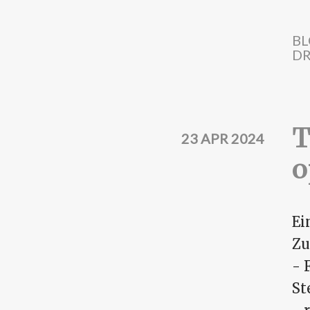
Direkt zum Inhalt
BL
DR
T
23 APR 2024
o
Ei
Zu
- 
St