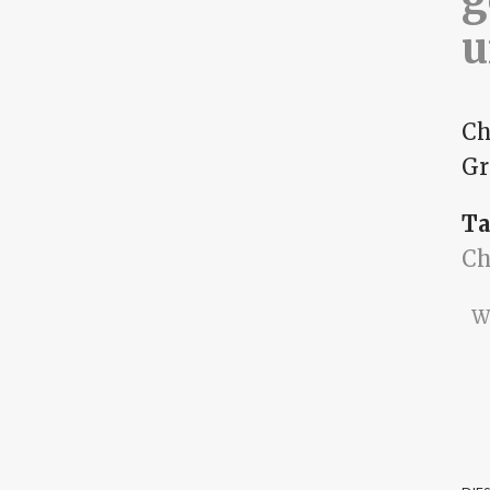
u
Ch
Gr
Ta
C
W
S