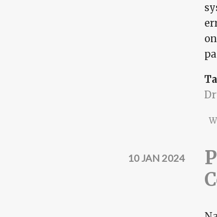
sy
er
on
pa
Ta
Dr
W
P
10 JAN 2024
C
Na