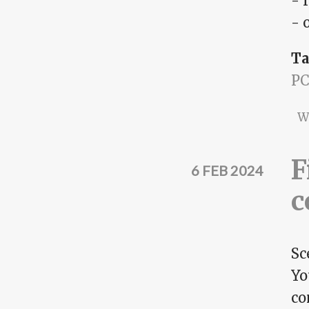
- 
- 
Ta
P
W
F
6 FEB 2024
c
Sc
Yo
co