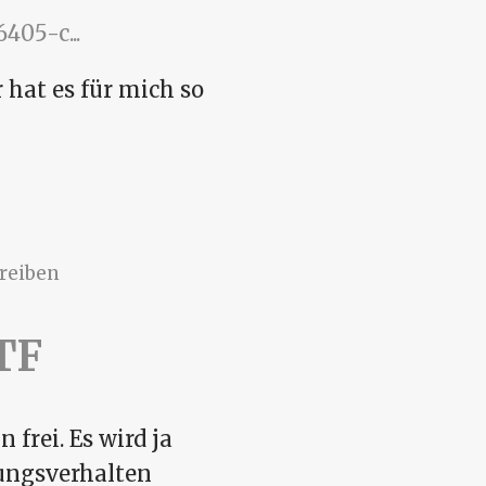
05-c...
 hat es für mich so
ntroller
reiben
TF
 frei. Es wird ja
ungsverhalten