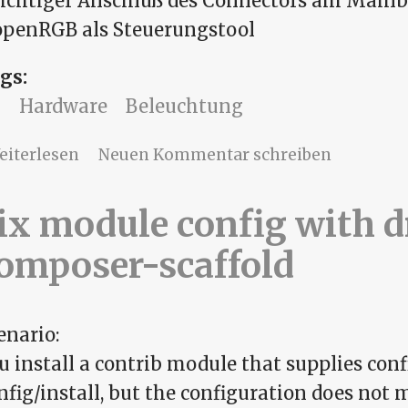
richtiger Anschluß des Connectors am Mainb
openRGB als Steuerungstool
gs:
C
Hardware
Beleuchtung
über Thermaltake V200 TG RGB und ope
eiterlesen
Neuen Kommentar schreiben
ix module config with d
omposer-scaffold
enario:
u install a contrib module that supplies conf
nfig/install, but the configuration does not