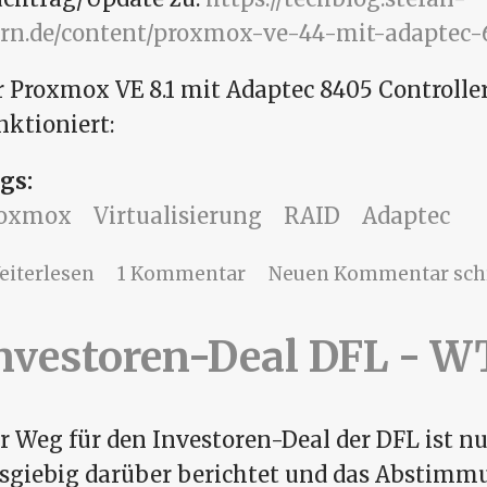
rn.de/content/proxmox-ve-44-mit-adaptec-64
r Proxmox VE 8.1 mit Adaptec 8405 Controller
nktioniert:
gs:
roxmox
Virtualisierung
RAID
Adaptec
über Proxmox VE 8.1 mit Adaptec 8405 Co
eiterlesen
1 Kommentar
Neuen Kommentar sch
nvestoren-Deal DFL - W
r Weg für den Investoren-Deal der DFL ist nun
sgiebig darüber berichtet und das Abstimm