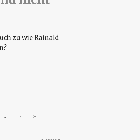
uch zu wie Rainald
n?
t um Fakten, Fakten und
…
›
»