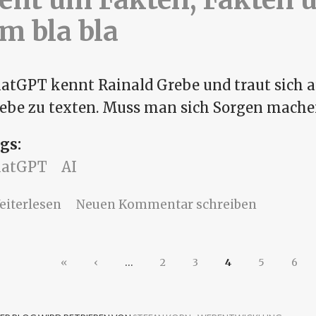
m bla bla
atGPT kennt Rainald Grebe und traut sich a
ebe zu texten. Muss man sich Sorgen mache
gs:
hatGPT
AI
über ChatGPT und Rainald Grebe - es geh
eiterlesen
Neuen Kommentar schreiben
nicht um bla bla
eiten
«
‹
…
2
3
4
5
6