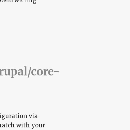
oard wichtig
nRGB
rupal/core-
iguration via
 match with your