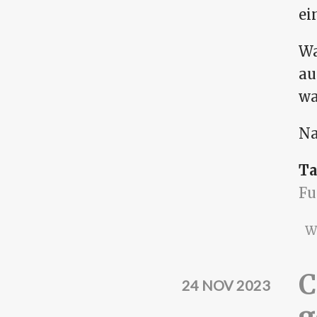
ei
Wa
au
wa
Na
Ta
Fu
W
C
24 NOV 2023
g